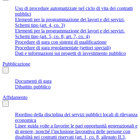
Uso di procedure automatizzate nel ciclo di vita dei contratti
pubblici
Elementi per la programmazione dei lavori e dei servizi.
Schemi tipo (art. 4, co. 3)
Elementi per la programmazione dei lavori e dei servizi.
Schemi tipo (art. 5, co. 8; art. 7, co. 4)
Procedure di gara con sistemi di qualificazione
Procedure di gara regolamentate (settori speciali)
Dati e informazioni sui progetti di investimento pubblico
Pubblicazione
Documenti di gara
Dibattito pubblico
Affidamento
Riordino della disciplina dei servizi pubblici locali di rilevanza
economica
Linee guida volte a favorire le pari opportunità generazionali e
di genere, nonché l’inclusione lavorativa delle persone con
disabilità nei contratti riservati (art. 1, co. 8, allegato II.3,