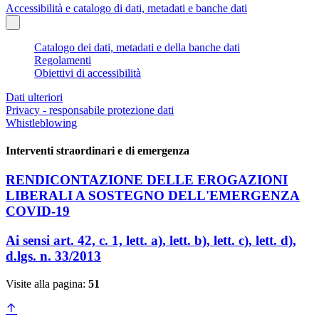
Accessibilità e catalogo di dati, metadati e banche dati
Catalogo dei dati, metadati e della banche dati
Regolamenti
Obiettivi di accessibilità
Dati ulteriori
Privacy - responsabile protezione dati
Whistleblowing
Interventi straordinari e di emergenza
RENDICONTAZIONE DELLE EROGAZIONI
LIBERALI A SOSTEGNO DELL'EMERGENZA
COVID-19
Ai sensi art. 42, c. 1, lett. a), lett. b), lett. c), lett. d),
d.lgs. n. 33/2013
Visite alla pagina:
51