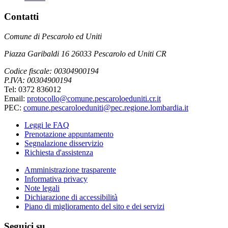
Contatti
Comune di Pescarolo ed Uniti
Piazza Garibaldi 16 26033 Pescarolo ed Uniti CR
Codice fiscale: 00304900194
P.IVA: 00304900194
Tel: 0372 836012
Email:
protocollo@comune.pescaroloeduniti.cr.it
PEC:
comune.pescaroloeduniti@pec.regione.lombardia.it
Leggi le FAQ
Prenotazione appuntamento
Segnalazione disservizio
Richiesta d'assistenza
Amministrazione trasparente
Informativa privacy
Note legali
Dichiarazione di accessibilità
Piano di miglioramento del sito e dei servizi
Seguici su