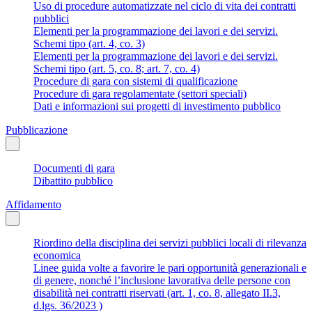
Uso di procedure automatizzate nel ciclo di vita dei contratti
pubblici
Elementi per la programmazione dei lavori e dei servizi.
Schemi tipo (art. 4, co. 3)
Elementi per la programmazione dei lavori e dei servizi.
Schemi tipo (art. 5, co. 8; art. 7, co. 4)
Procedure di gara con sistemi di qualificazione
Procedure di gara regolamentate (settori speciali)
Dati e informazioni sui progetti di investimento pubblico
Pubblicazione
Documenti di gara
Dibattito pubblico
Affidamento
Riordino della disciplina dei servizi pubblici locali di rilevanza
economica
Linee guida volte a favorire le pari opportunità generazionali e
di genere, nonché l’inclusione lavorativa delle persone con
disabilità nei contratti riservati (art. 1, co. 8, allegato II.3,
d.lgs. 36/2023 )