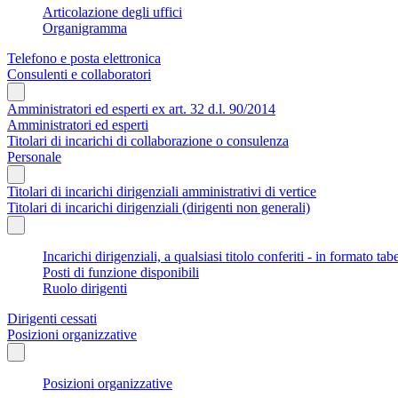
Articolazione degli uffici
Organigramma
Telefono e posta elettronica
Consulenti e collaboratori
Amministratori ed esperti ex art. 32 d.l. 90/2014
Amministratori ed esperti
Titolari di incarichi di collaborazione o consulenza
Personale
Titolari di incarichi dirigenziali amministrativi di vertice
Titolari di incarichi dirigenziali (dirigenti non generali)
Incarichi dirigenziali, a qualsiasi titolo conferiti - in formato tab
Posti di funzione disponibili
Ruolo dirigenti
Dirigenti cessati
Posizioni organizzative
Posizioni organizzative