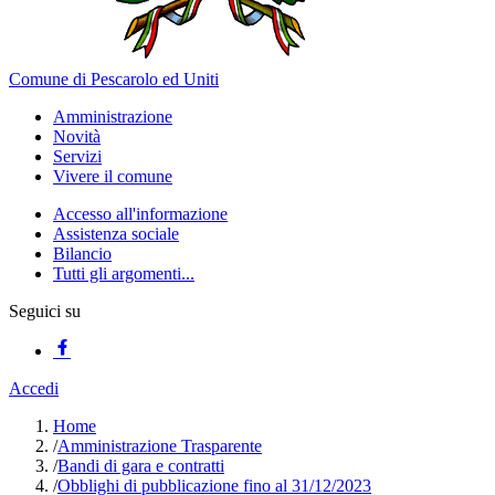
Comune di Pescarolo ed Uniti
Amministrazione
Novità
Servizi
Vivere il comune
Accesso all'informazione
Assistenza sociale
Bilancio
Tutti gli argomenti...
Seguici su
Accedi
Home
/
Amministrazione Trasparente
/
Bandi di gara e contratti
/
Obblighi di pubblicazione fino al 31/12/2023