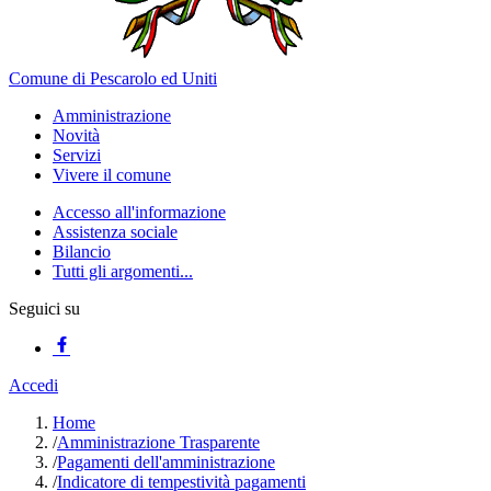
Comune di Pescarolo ed Uniti
Amministrazione
Novità
Servizi
Vivere il comune
Accesso all'informazione
Assistenza sociale
Bilancio
Tutti gli argomenti...
Seguici su
Accedi
Home
/
Amministrazione Trasparente
/
Pagamenti dell'amministrazione
/
Indicatore di tempestività pagamenti