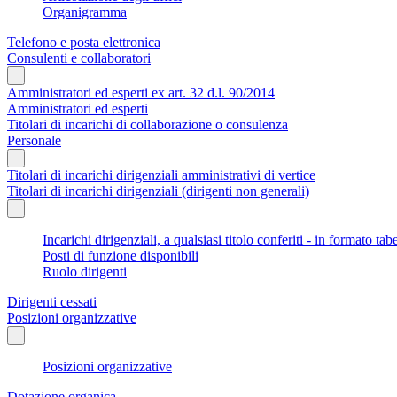
Organigramma
Telefono e posta elettronica
Consulenti e collaboratori
Amministratori ed esperti ex art. 32 d.l. 90/2014
Amministratori ed esperti
Titolari di incarichi di collaborazione o consulenza
Personale
Titolari di incarichi dirigenziali amministrativi di vertice
Titolari di incarichi dirigenziali (dirigenti non generali)
Incarichi dirigenziali, a qualsiasi titolo conferiti - in formato tab
Posti di funzione disponibili
Ruolo dirigenti
Dirigenti cessati
Posizioni organizzative
Posizioni organizzative
Dotazione organica