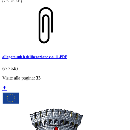
(739.26 KB)
allegato sub b deliberazione c.c. 11.PDF
(87.7 KB)
Visite alla pagina:
33