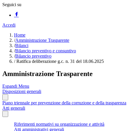
Seguici su
Accedi
Home
/
Amministrazione Trasparente
/
Bilanci
/
Bilancio preventivo e consuntivo
/
Bilancio preventivo
/
Ratifica deliberazione g.c. n. 31 del 18.06.2025
Amministrazione Trasparente
Espandi Menu
Disposizioni generali
Piano triennale per prevenzione della corruzione e della trasparenza
Atti generali
Riferimenti normativi su organizzazione e attività
Atti amministrativi generali