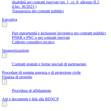
disabilità nei contratti riservati (art. 1, co. 8, allegato II.3,
d.lgs. 36/2023 )
Trasparenza dei contratti pubblici
Esecutiva
Pari opportunità e inclusione lavorativa nei contratti pubblici
PNRR e PNC e nei contratti riservati
Collegio consultivo tecnico
Sponsorizzazioni
Contratti gratuiti e forme speciali di partenariato
Procedure di somma urgenza e di protezione civile
Finanza di progetto
Procedura di affidamento
Atti e documenti e link alla BDNCP