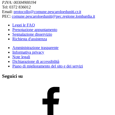
P.IVA: 00304900194
Tel: 0372 836012
Email:
protocollo@comune.pescaroloeduniti.cr.it
PEC:
comune.pescaroloeduniti@pec.regione.lombardia.it
Leggi le FAQ
Prenotazione appuntamento
Segnalazione disservizio
Richiesta d'assistenza
Amministrazione trasparente
Informativa privacy
Note legali
Dichiarazione di accessibilità
Piano di miglioramento del sito e dei servizi
Seguici su