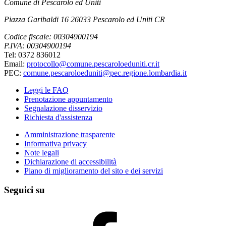
Comune di Pescarolo ed Uniti
Piazza Garibaldi 16 26033 Pescarolo ed Uniti CR
Codice fiscale: 00304900194
P.IVA: 00304900194
Tel: 0372 836012
Email:
protocollo@comune.pescaroloeduniti.cr.it
PEC:
comune.pescaroloeduniti@pec.regione.lombardia.it
Leggi le FAQ
Prenotazione appuntamento
Segnalazione disservizio
Richiesta d'assistenza
Amministrazione trasparente
Informativa privacy
Note legali
Dichiarazione di accessibilità
Piano di miglioramento del sito e dei servizi
Seguici su