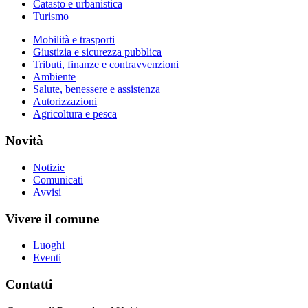
Catasto e urbanistica
Turismo
Mobilità e trasporti
Giustizia e sicurezza pubblica
Tributi, finanze e contravvenzioni
Ambiente
Salute, benessere e assistenza
Autorizzazioni
Agricoltura e pesca
Novità
Notizie
Comunicati
Avvisi
Vivere il comune
Luoghi
Eventi
Contatti