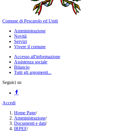
Comune di Pescarolo ed Uniti
Amministrazione
Novità
Servizi
Vivere il comune
Accesso all'informazione
Assistenza sociale
Bilancio
Tutti gli argomenti...
Seguici su
Accedi
Home Page
/
Amministrazione
/
Documenti e dati
/
IRPEF
/